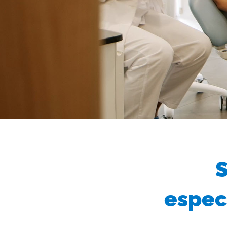
S
espec