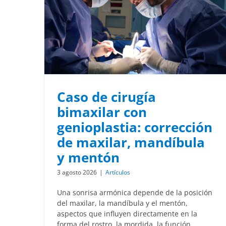
Caso de cirugía
bimaxilar con
genioplastia: corrección
de maxilar, mandíbula
y mentón
3 agosto 2026
|
Artículos
Una sonrisa armónica depende de la posición
del maxilar, la mandíbula y el mentón,
aspectos que influyen directamente en la
forma del rostro, la mordida, la función