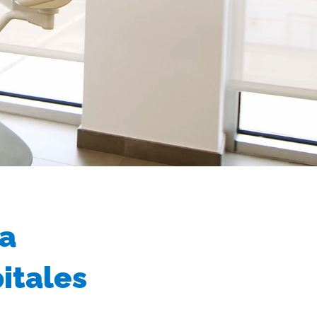
ía
itales