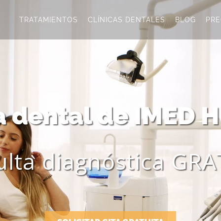
TRATAMIENTOS
CLÍNICAS DENTALES
BLOG
PRE
ca dental de IMED H
lta diagnóstica GR