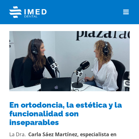
Skip
to
content
View
Larger
Image
En ortodoncia, la estética y la
funcionalidad son
inseparables
La Dra.
Carla Sáez Martínez, especialista en