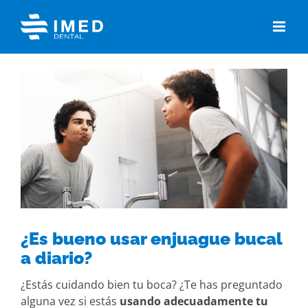
Skip
to
content
View
Larger
Image
¿Es bueno usar enjuague bucal
a diario?
¿Estás cuidando bien tu boca? ¿Te has preguntado
alguna vez si estás
usando adecuadamente tu