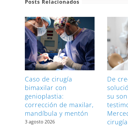
Posts Relacionados
Caso de cirugía
De cre
bimaxilar con
soluci
genioplastia:
su sonr
corrección de maxilar,
testim
mandíbula y mentón
Merced
cirugía
3 agosto 2026