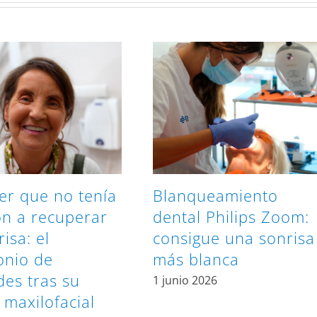
er que no tenía
Blanqueamiento
ón a recuperar
dental Philips Zoom:
isa: el
consigue una sonrisa
onio de
más blanca
es tras su
1 junio 2026
 maxilofacial