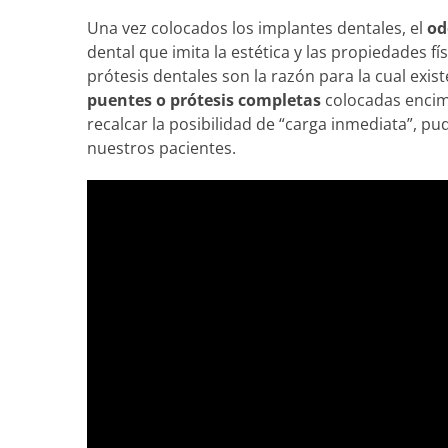
Una vez colocados los implantes dentales, el
od
dental que imita la estética y las propiedades fí
prótesis dentales son la razón para la cual exis
puentes o prótesis completas
colocadas encim
recalcar la posibilidad de “carga inmediata”, p
nuestros pacientes.