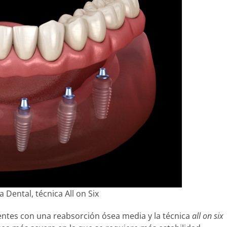
 Dental, técnica All on Six
entes con una reabsorción ósea media y la técnica
all on six