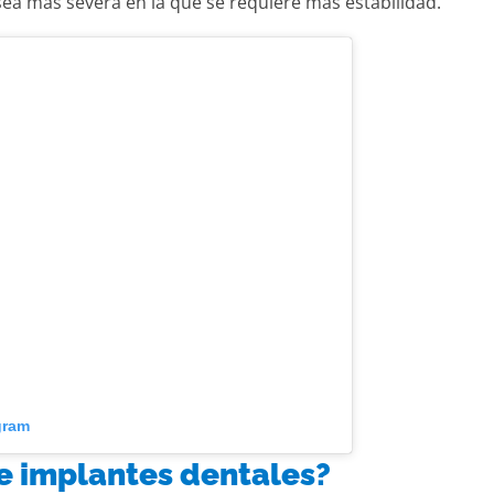
ea más severa en la que se requiere más estabilidad.
gram
re implantes dentales?