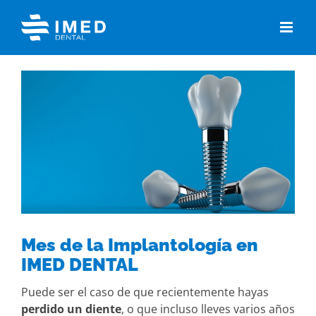
Skip
to
content
View
Larger
Image
Mes de la Implantología en
IMED DENTAL
Puede ser el caso de que recientemente hayas
perdido un diente
, o que incluso lleves varios años