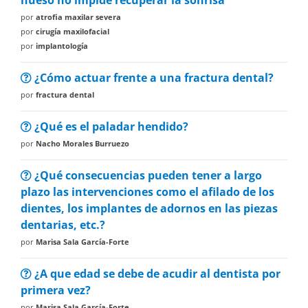
hueso no impide recuperar la sonrisa
por
atrofia maxilar severa
por
cirugía maxilofacial
por
implantología
¿Cómo actuar frente a una fractura dental?
por
fractura dental
¿Qué es el paladar hendido?
por
Nacho Morales Burruezo
¿Qué consecuencias pueden tener a largo
plazo las intervenciones como el afilado de los
dientes, los implantes de adornos en las piezas
dentarias, etc.?
por
Marisa Sala García-Forte
¿A que edad se debe de acudir al dentista por
primera vez?
por
Marisa Sala García-Forte