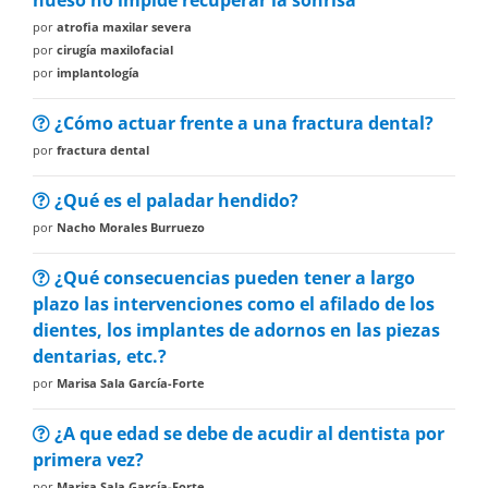
hueso no impide recuperar la sonrisa
por
atrofia maxilar severa
por
cirugía maxilofacial
por
implantología
¿Cómo actuar frente a una fractura dental?
por
fractura dental
¿Qué es el paladar hendido?
por
Nacho Morales Burruezo
¿Qué consecuencias pueden tener a largo
plazo las intervenciones como el afilado de los
dientes, los implantes de adornos en las piezas
dentarias, etc.?
por
Marisa Sala García-Forte
¿A que edad se debe de acudir al dentista por
primera vez?
por
Marisa Sala García-Forte