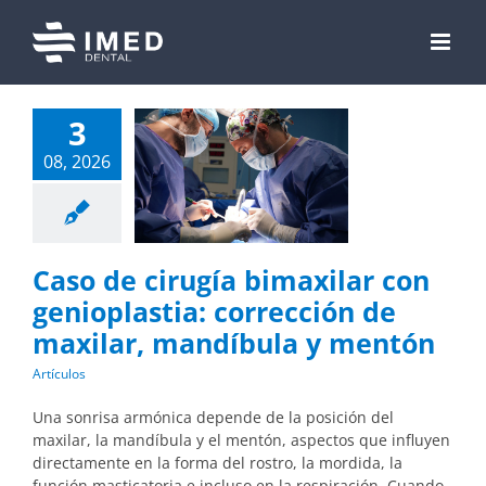
Skip
to
content
3
08, 2026
Caso de cirugía bimaxilar con
genioplastia: corrección de
maxilar, mandíbula y mentón
Artículos
Una sonrisa armónica depende de la posición del
maxilar, la mandíbula y el mentón, aspectos que influyen
directamente en la forma del rostro, la mordida, la
función masticatoria e incluso en la respiración. Cuando