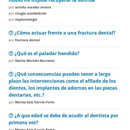
hueso no impide recuperar la sonrisa
por
atrofia maxilar severa
por
cirugía maxilofacial
por
implantología
¿Cómo actuar frente a una fractura dental?
por
fractura dental
¿Qué es el paladar hendido?
por
Nacho Morales Burruezo
¿Qué consecuencias pueden tener a largo
plazo las intervenciones como el afilado de los
dientes, los implantes de adornos en las piezas
dentarias, etc.?
por
Marisa Sala García-Forte
¿A que edad se debe de acudir al dentista por
primera vez?
por
Marisa Sala García-Forte