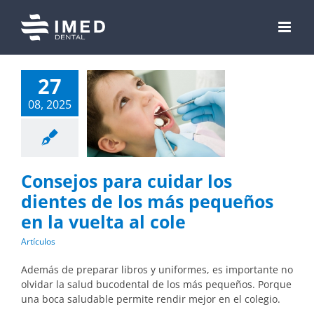
Skip
to
content
27
08, 2025
Consejos para cuidar los
dientes de los más pequeños
en la vuelta al cole
Artículos
Además de preparar libros y uniformes, es importante no
olvidar la salud bucodental de los más pequeños. Porque
una boca saludable permite rendir mejor en el colegio.