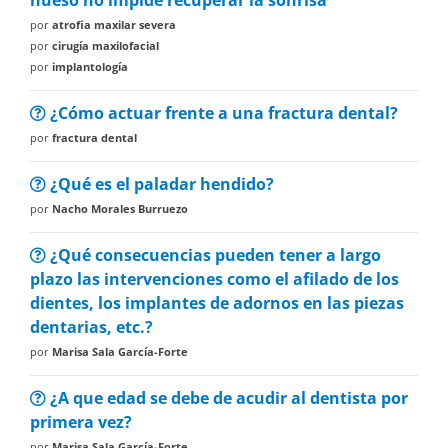
hueso no impide recuperar la sonrisa
por
atrofia maxilar severa
por
cirugía maxilofacial
por
implantología
¿Cómo actuar frente a una fractura dental?
por
fractura dental
¿Qué es el paladar hendido?
por
Nacho Morales Burruezo
¿Qué consecuencias pueden tener a largo
plazo las intervenciones como el afilado de los
dientes, los implantes de adornos en las piezas
dentarias, etc.?
por
Marisa Sala García-Forte
¿A que edad se debe de acudir al dentista por
primera vez?
por
Marisa Sala García-Forte