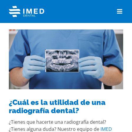
Skip
to
content
View
Larger
Image
¿Cuál es la utilidad de una
radiografía dental?
¿Tienes que hacerte una radiografía dental?
¿Tienes alguna duda? Nuestro equipo de
IMED