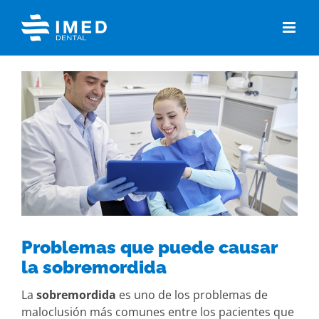
Skip
to
content
View
Larger
Image
Problemas que puede causar
la sobremordida
La
sobremordida
es uno de los problemas de
maloclusión más comunes entre los pacientes que