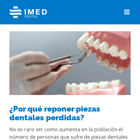
Skip
to
content
View
Larger
Image
¿Por qué reponer piezas
dentales perdidas?
No es raro ver como aumenta en la población el
número de personas que sufre de piezas dentales