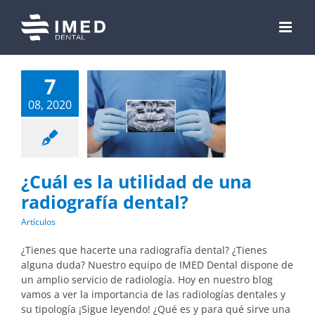
Skip
to
content
7
08, 2020
¿Cuál es la utilidad de una
radiografía dental?
Artículos
¿Tienes que hacerte una radiografía dental? ¿Tienes
alguna duda? Nuestro equipo de IMED Dental dispone de
un amplio servicio de radiología. Hoy en nuestro blog
vamos a ver la importancia de las radiologías dentales y
su tipología ¡Sigue leyendo! ¿Qué es y para qué sirve una